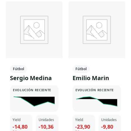
tiene
múltiples
múltiples
variantes.
variantes.
Las
Las
opciones
opciones
se
se
pueden
pueden
elegir
elegir
en
en
la
la
página
Fútbol
Fútbol
página
de
Sergio Medina
Emilio Marin
de
producto
producto
EVOLUCIÓN RECIENTE
EVOLUCIÓN RECIENTE
Yield
Unidades
Yield
Unidades
-14,80
-10,36
-23,90
-9,80