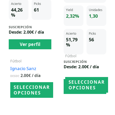
Acierto
Picks
44,26
61
Yield
Unidades
%
2,32%
1,30
SUSCRIPCIÓN
Desde: 2.00€ / día
Acierto
Picks
51,79
56
Ver perfil
%
Fútbol
Fútbol
SUSCRIPCIÓN
Carmen Torres
Desde: 2.00€ / día
Ignacio Sanz
2.00
€
/ día
DESDE:
2.00
€
/ día
DESDE:
SELECCIONAR
Ver perfil
SELECCIONAR
OPCIONES
OPCIONES
Este
Este
producto
producto
tiene