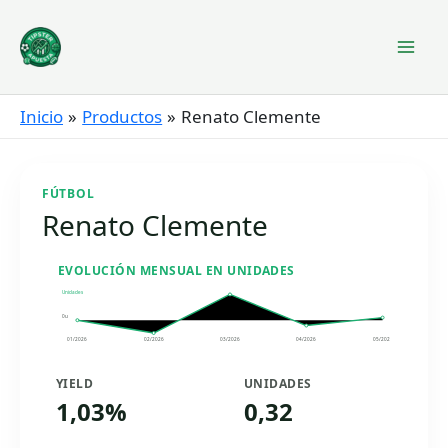
Ir
al
contenido
Inicio
Productos
Renato Clemente
FÚTBOL
Renato Clemente
EVOLUCIÓN MENSUAL EN UNIDADES
Unidades
0u
01/2026
02/2026
03/2026
04/2026
05/2026
YIELD
UNIDADES
1,03%
0,32