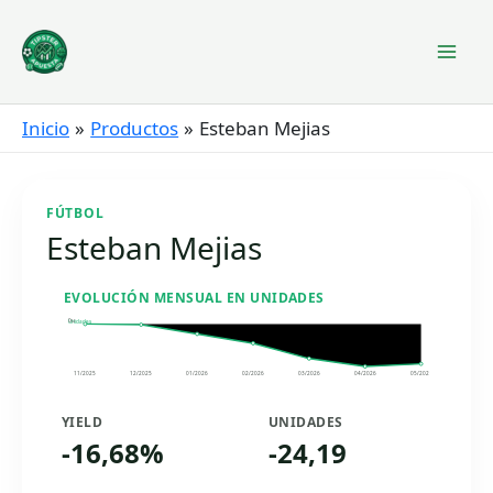
Ir
al
contenido
Inicio
Productos
Esteban Mejias
FÚTBOL
Esteban Mejias
EVOLUCIÓN MENSUAL EN UNIDADES
0u
Unidades
11/2025
12/2025
01/2026
02/2026
03/2026
04/2026
05/2026
YIELD
UNIDADES
-16,68%
-24,19