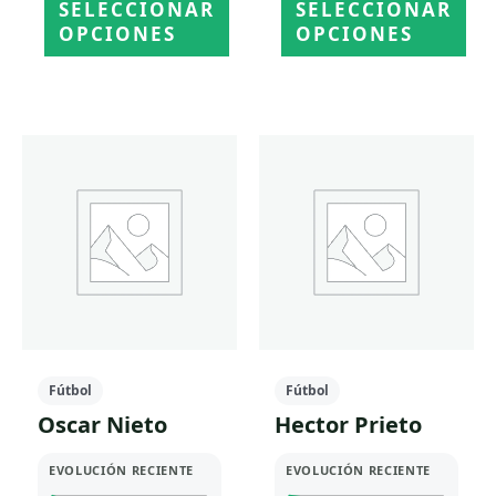
SELECCIONAR
SELECCIONAR
OPCIONES
OPCIONES
Este
Este
producto
producto
tiene
tiene
múltiples
múltiples
variantes.
variantes.
Las
Las
opciones
opciones
se
se
pueden
pueden
elegir
elegir
en
en
la
la
Fútbol
Fútbol
página
página
Oscar Nieto
Hector Prieto
de
de
producto
producto
EVOLUCIÓN RECIENTE
EVOLUCIÓN RECIENTE