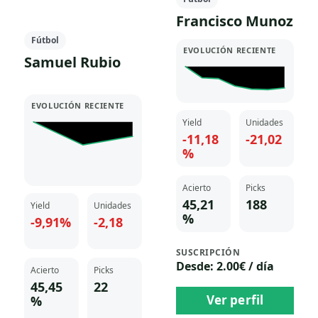
página
Francisco Munoz
de
Fútbol
producto
EVOLUCIÓN RECIENTE
Samuel Rubio
EVOLUCIÓN RECIENTE
Yield
Unidades
-11,18
-21,02
%
Acierto
Picks
45,21
188
Yield
Unidades
%
-9,91%
-2,18
SUSCRIPCIÓN
Desde: 2.00€ / día
Acierto
Picks
45,45
22
Ver perfil
%