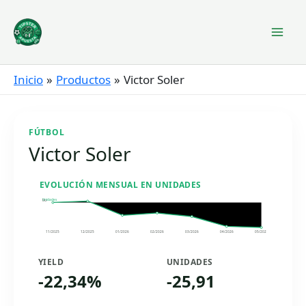
Ir
al
contenido
Inicio
Productos
Victor Soler
FÚTBOL
Victor Soler
EVOLUCIÓN MENSUAL EN UNIDADES
Unidades
0u
11/2025
12/2025
01/2026
02/2026
03/2026
04/2026
05/2026
YIELD
UNIDADES
-22,34%
-25,91