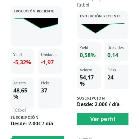
fútbol
EVOLUCIÓN RECIENTE
EVOLUCIÓN RECIENTE
Yield
Unidades
0,58%
0,14
Yield
Unidades
-5,32%
-1,97
Acierto
Picks
54,17
24
%
Acierto
Picks
48,65
37
%
SUSCRIPCIÓN
Desde: 2.00€ / día
Fútbol
SUSCRIPCIÓN
Marcos Ramos
Ver perfil
Desde: 2.00€ / día
2.00
€
/ día
DESDE: