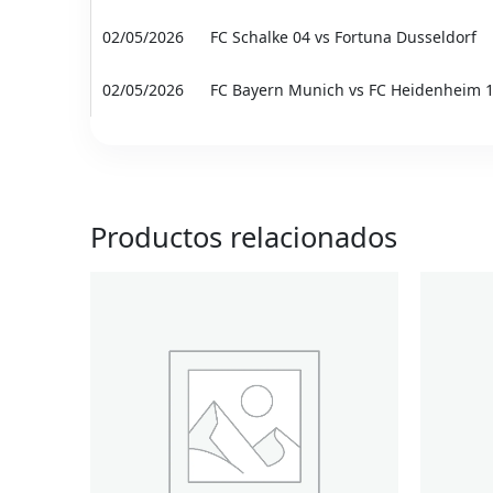
02/05/2026
FC Schalke 04 vs Fortuna Dusseldorf
02/05/2026
FC Bayern Munich vs FC Heidenheim 
Productos relacionados