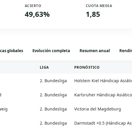
ACIERTO
CUOTA MEDIA
49,63%
1,85
icas globales
Evolución completa
Resumen anual
Rendim
LIGA
PRONÓSTICO
2. Bundesliga
Holstein Kiel Hándicap Asiáti
d
2. Bundesliga
Karlsruher Hándicap Asiático
weig
2. Bundesliga
Victoria del Magdeburg
2. Bundesliga
Darmstadt +0.5 (Hándicap Asi