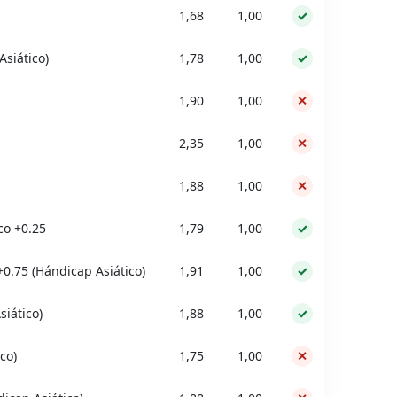
1,68
1,00
✓
siático)
1,78
1,00
✓
1,90
1,00
✕
2,35
1,00
✕
1,88
1,00
✕
co +0.25
1,79
1,00
✓
.75 (Hándicap Asiático)
1,91
1,00
✓
iático)
1,88
1,00
✓
co)
1,75
1,00
✕