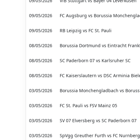
09/05/2026
VfB Stuttgart vs Bayer 04 Leverkusen
09/05/2026
FC Augsburg vs Borussia Monchengl
09/05/2026
RB Leipzig vs FC St. Pauli
08/05/2026
Borussia Dortmund vs Eintracht Frank
08/05/2026
SC Paderborn 07 vs Karlsruher SC
08/05/2026
FC Kaiserslautern vs DSC Arminia Biel
03/05/2026
Borussia Monchengladbach vs Borus
03/05/2026
FC St. Pauli vs FSV Mainz 05
03/05/2026
SV 07 Elversberg vs SC Paderborn 07
03/05/2026
SpVgg Greuther Furth vs FC Nurnberg