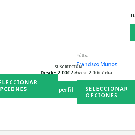
D
Fútbol
 Robles
Francisco Munoz
2.00
€
/ día
SUSCRIPCIÓN
Desde: 2.00€ / día
2.00
€
/ día
DESDE:
Este
ELECCIONAR
producto
SELECCIONAR
PCIONES
Ver perfil
tiene
OPCIONES
múltiples
variantes.
Las
opciones
se