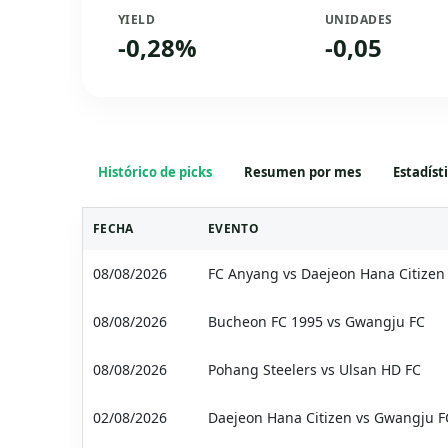
YIELD
UNIDADES
-0,28%
-0,05
Histórico de picks
Resumen por mes
Estadíst
FECHA
EVENTO
08/08/2026
FC Anyang vs Daejeon Hana Citizen
08/08/2026
Bucheon FC 1995 vs Gwangju FC
08/08/2026
Pohang Steelers vs Ulsan HD FC
02/08/2026
Daejeon Hana Citizen vs Gwangju F