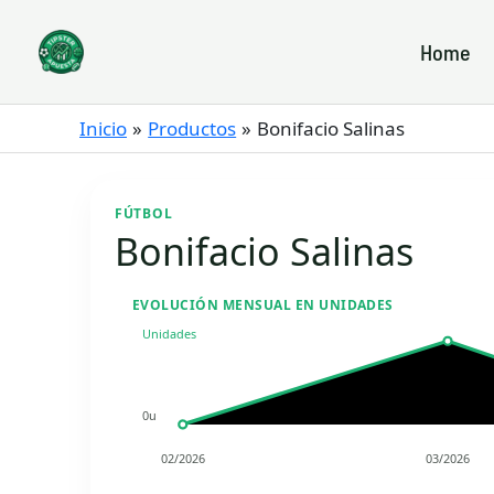
Ir
al
Home
contenido
Inicio
Productos
Bonifacio Salinas
FÚTBOL
Bonifacio Salinas
EVOLUCIÓN MENSUAL EN UNIDADES
Unidades
0u
02/2026
03/2026