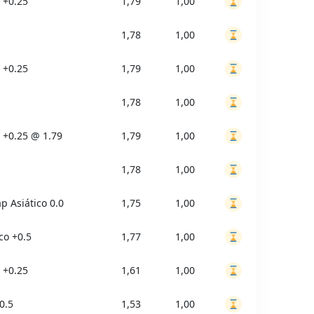
 +0.25
1,79
1,00
1,78
1,00
 +0.25
1,79
1,00
1,78
1,00
 +0.25 @ 1.79
1,79
1,00
1,78
1,00
p Asiático 0.0
1,75
1,00
co +0.5
1,77
1,00
 +0.25
1,61
1,00
0.5
1,53
1,00