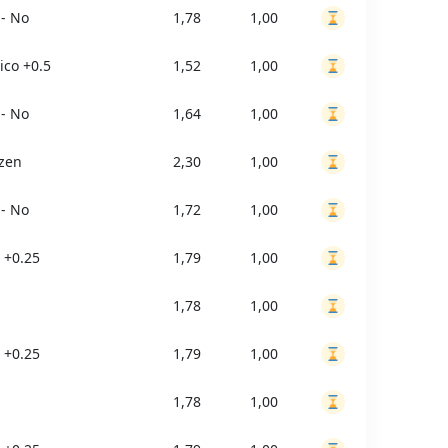
- No
1,78
1,00
ico +0.5
1,52
1,00
- No
1,64
1,00
izen
2,30
1,00
- No
1,72
1,00
 +0.25
1,79
1,00
1,78
1,00
 +0.25
1,79
1,00
1,78
1,00