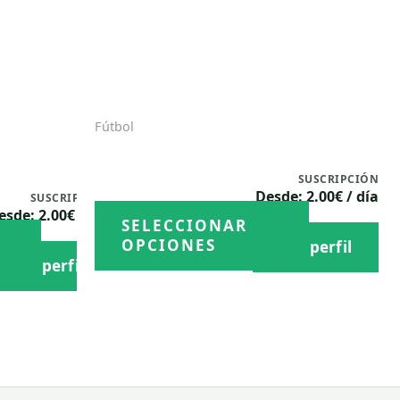
5
%
Fútbol
Carmen Torres
2.00
€
/ día
SUSCRIPCIÓN
DESDE:
Desde: 2.00€ / día
SUSCRIPCIÓN
Este
esde: 2.00€ / día
Este
SELECCIONAR
producto
producto
OPCIONES
Ver perfil
tiene
Ver perfil
tiene
múltiples
múltiples
variantes.
variantes.
Las
Las
opciones
opciones
se
se
pueden