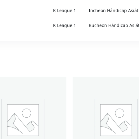
K League 1
Incheon Hándicap Asiáti
K League 1
Bucheon Hándicap Asiát