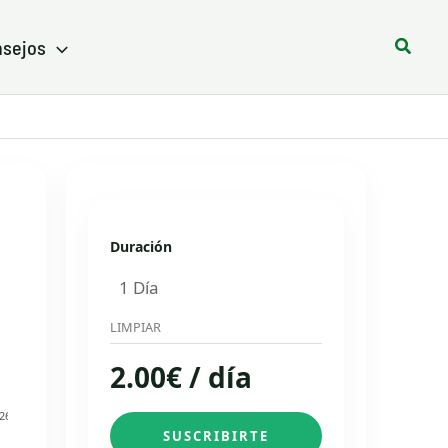
Busca
sejos
Duración
LIMPIAR
2.00
€
/ día
26
SUSCRIBIRTE