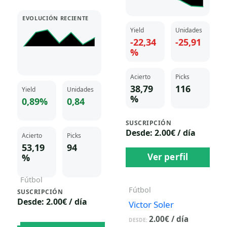
EVOLUCIÓN RECIENTE
Yield
Unidades
-22,34
-25,91
%
Acierto
Picks
38,79
116
Yield
Unidades
%
0,89%
0,84
SUSCRIPCIÓN
Desde: 2.00€ / día
Acierto
Picks
53,19
94
Ver perfil
%
Fútbol
Fútbol
SUSCRIPCIÓN
Raul Luna
Desde: 2.00€ / día
Victor Soler
2.00
€
/ día
DESDE:
2.00
€
/ día
DESDE: