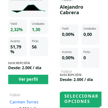
Alejandro
Cabrera
Yield
Unidades
2,32%
1,30
Yield
Unidades
0,00%
0,00
Acierto
Picks
51,79
56
%
Acierto
Picks
0,00%
0
SUSCRIPCIÓN
Desde: 2.00€ / día
Fútbol
SUSCRIPCIÓN
Alejandro Cabrera
Ver perfil
Desde: 2.00€ / día
2.00
€
/ día
DESDE:
Fútbol
SELECCIONAR
Ver perfil
OPCIONES
Carmen Torres