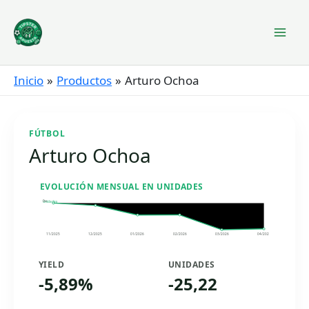
Ir
al
contenido
Inicio
Productos
Arturo Ochoa
FÚTBOL
Arturo Ochoa
EVOLUCIÓN MENSUAL EN UNIDADES
0u
Unidades
11/2025
12/2025
01/2026
02/2026
03/2026
04/2026
YIELD
UNIDADES
-5,89%
-25,22