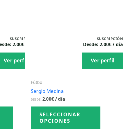
1
1
cierto
Picks
,
4
4
4
7
5
6
4
%
8
0
%
SUSCRIPCIÓN
SUSCRIPCIÓN
esde: 2.00€ / día
Desde: 2.00€ / día
Ver perfil
Ver perfil
Fútbol
Sergio Medina
2.00
€
/ día
DESDE:
Este
Este
SELECCIONAR
producto
producto
OPCIONES
tiene
tiene
múltiples
múltiples