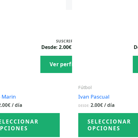
Ruben Campos
A
,
SUSCRIPCIÓN
Desde: 2.00€ / día
D
Ver perfil
Fútbol
o Marin
Ivan Pascual
2.00
€
/ día
2.00
€
/ día
DESDE:
Este
ELECCIONAR
SELECCIONAR
producto
PCIONES
OPCIONES
tiene
múltiples