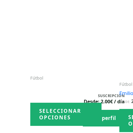
Fútbol
Fútbol
Ruben Campos
Emili
2.00
€
/ día
SUSCRIPCIÓN
DESDE:
Desde: 2.00€ / día
DESDE:
Este
SELECCIONAR
producto
S
OPCIONES
Ver perfil
tiene
O
múltiples