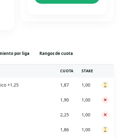
iento por liga
Rangos de cuota
CUOTA
STAKE
ESTADO
ico +1.25
1,87
1,00
1,90
1,00
✕
2,25
1,00
✕
1,86
1,00