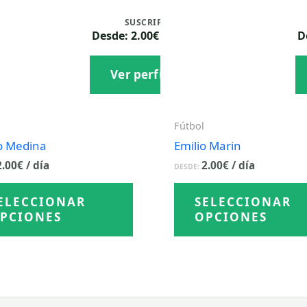
SUSCRIPCIÓN
Desde: 2.00€ / día
D
Ver perfil
Fútbol
o Medina
Emilio Marin
2.00
€
/ día
2.00
€
/ día
DESDE:
Este
ELECCIONAR
SELECCIONAR
producto
PCIONES
OPCIONES
tiene
múltiples
variantes.
Las
opciones
se