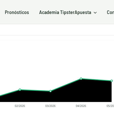
Pronósticos
Academia TipsterApuesta
Con
02/2026
03/2026
04/2026
05/20