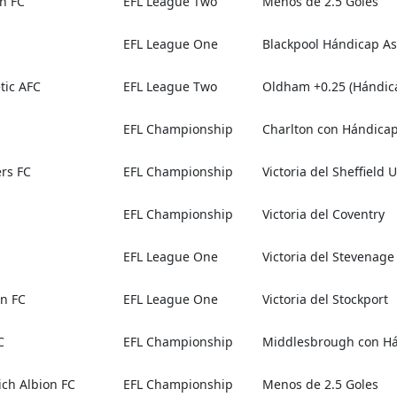
n FC
EFL League Two
Menos de 2.5 Goles
EFL League One
Blackpool Hándicap Asi
tic AFC
EFL League Two
Oldham +0.25 (Hándica
EFL Championship
Charlton con Hándicap
ers FC
EFL Championship
Victoria del Sheffield 
EFL Championship
Victoria del Coventry
EFL League One
Victoria del Stevenage
wn FC
EFL League One
Victoria del Stockport
C
EFL Championship
Middlesbrough con Hán
ch Albion FC
EFL Championship
Menos de 2.5 Goles