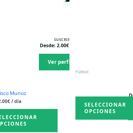
,
SUSCRIPCIÓN
Desde: 2.00€ / día
Ver perfil
Fútbol
Carmen Torres
2.00
€
/ día
DESDE:
isco Munoz
D
2.00
€
/ día
SELECCIONAR
Este
OPCIONES
ELECCIONAR
producto
PCIONES
tiene
múltiples