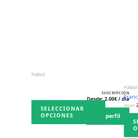
Fútbol
Gonzalo Cruz
Fútbol
2.00
€
/ día
SUSCRIPCIÓN
DESDE:
Franc
Desde: 2.00€ / día
Este
DESDE:
SELECCIONAR
producto
OPCIONES
Ver perfil
tiene
S
múltiples
O
variantes.