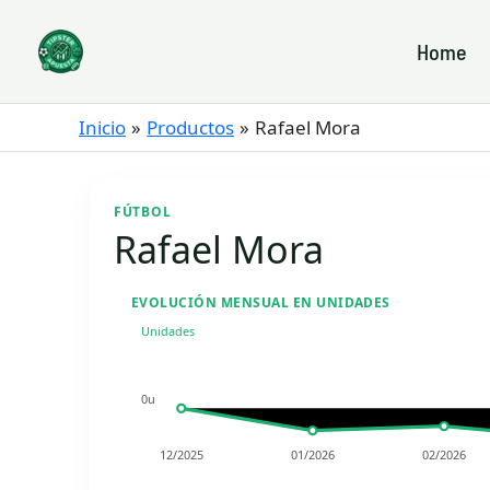
Ir
al
Home
contenido
Inicio
Productos
Rafael Mora
FÚTBOL
Rafael Mora
EVOLUCIÓN MENSUAL EN UNIDADES
Unidades
0u
12/2025
01/2026
02/2026