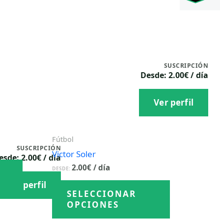
5
8
5
7
,
8
6
9
2
1
9
%
6
%
SUSCRIPCIÓN
Desde: 2.00€ / día
Ver perfil
Fútbol
SUSCRIPCIÓN
Victor Soler
esde: 2.00€ / día
Este
2.00
€
/ día
DESDE:
producto
Este
Ver perfil
tiene
SELECCIONAR
producto
múltiples
OPCIONES
tiene
variantes.
múltiples