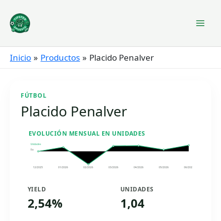
Ir
al
contenido
Inicio
Productos
Placido Penalver
FÚTBOL
Placido Penalver
EVOLUCIÓN MENSUAL EN UNIDADES
Unidades
0u
12/2025
01/2026
02/2026
03/2026
04/2026
05/2026
06/2026
YIELD
UNIDADES
2,54%
1,04