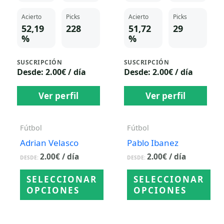
Acierto
Picks
Acierto
Picks
52,19
228
51,72
29
%
%
SUSCRIPCIÓN
SUSCRIPCIÓN
Desde: 2.00€ / día
Desde: 2.00€ / día
Ver perfil
Ver perfil
Fútbol
Fútbol
Adrian Velasco
Pablo Ibanez
2.00
€
/ día
2.00
€
/ día
DESDE:
DESDE:
SELECCIONAR
SELECCIONAR
OPCIONES
OPCIONES
Este
Este
producto
producto