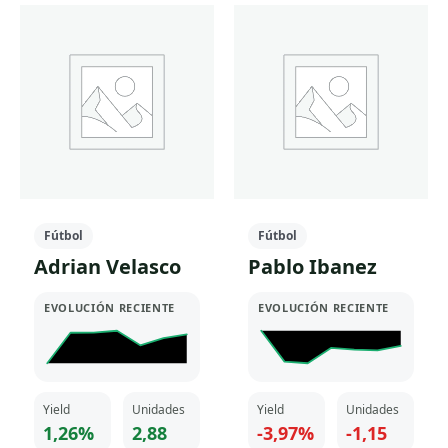
tiene
múltiples
múltiples
variantes.
variantes.
Las
Las
opciones
opciones
se
se
pueden
pueden
elegir
elegir
en
en
la
la
página
Fútbol
Fútbol
página
de
Adrian Velasco
Pablo Ibanez
de
producto
producto
EVOLUCIÓN RECIENTE
EVOLUCIÓN RECIENTE
Yield
Unidades
Yield
Unidades
1,26%
2,88
-3,97%
-1,15