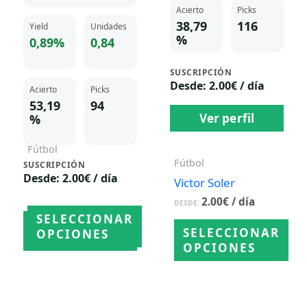
Acierto
Picks
38,79
116
Yield
Unidades
%
0,89%
0,84
SUSCRIPCIÓN
Desde: 2.00€ / día
Acierto
Picks
53,19
94
Ver perfil
%
Fútbol
Fútbol
SUSCRIPCIÓN
Raul Luna
Desde: 2.00€ / día
Victor Soler
2.00
€
/ día
DESDE:
2.00
€
/ día
DESDE:
SELECCIONAR
Ver perfil
SELECCIONAR
OPCIONES
OPCIONES
Este
Este
producto
producto
tiene