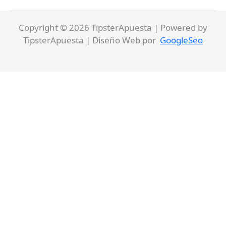
tiene
tiene
múltiples
múltiples
variantes.
variantes.
Copyright © 2026 TipsterApuesta | Powered by
Las
Las
TipsterApuesta | Diseño Web por
GoogleSeo
opciones
opciones
se
se
pueden
pueden
elegir
elegir
en
en
la
la
página
página
de
de
producto
producto