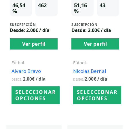
46,54
462
51,16
43
%
%
SUSCRIPCIÓN
SUSCRIPCIÓN
Desde: 2.00€ / día
Desde: 2.00€ / día
Ver perfil
Ver perfil
Fútbol
Fútbol
Alvaro Bravo
Nicolas Bernal
2.00
€
/ día
2.00
€
/ día
DESDE:
DESDE:
SELECCIONAR
SELECCIONAR
OPCIONES
OPCIONES
Este
Este
producto
producto
tiene
tiene