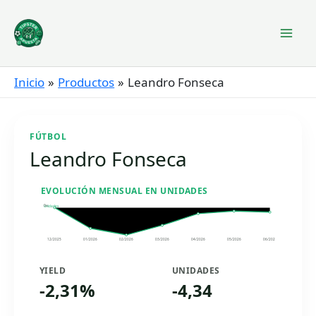
Ir
al
contenido
Inicio
Productos
Leandro Fonseca
FÚTBOL
Leandro Fonseca
EVOLUCIÓN MENSUAL EN UNIDADES
0u
Unidades
12/2025
01/2026
02/2026
03/2026
04/2026
05/2026
06/2026
YIELD
UNIDADES
-2,31%
-4,34