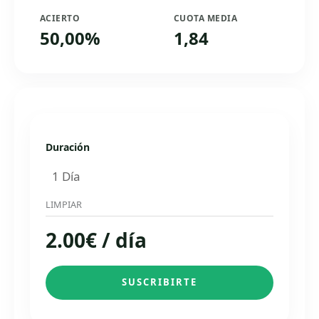
ACIERTO
CUOTA MEDIA
50,00%
1,84
Duración
LIMPIAR
2.00
€
/ día
SUSCRIBIRTE