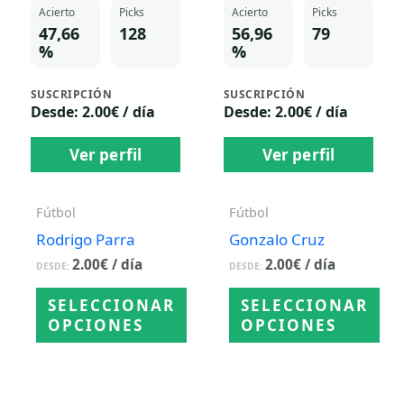
Acierto
Picks
Acierto
Picks
47,66
128
56,96
79
%
%
SUSCRIPCIÓN
SUSCRIPCIÓN
Desde: 2.00€ / día
Desde: 2.00€ / día
Ver perfil
Ver perfil
Fútbol
Fútbol
Rodrigo Parra
Gonzalo Cruz
2.00
€
/ día
2.00
€
/ día
DESDE:
DESDE:
SELECCIONAR
SELECCIONAR
OPCIONES
OPCIONES
Este
Este
producto
producto