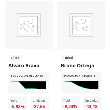
tiene
múltiples
múltiples
variantes.
variantes.
Las
Las
opciones
opciones
se
se
pueden
pueden
elegir
elegir
en
en
la
la
página
Fútbol
Fútbol
página
de
Alvaro Bravo
Bruno Ortega
de
producto
producto
EVOLUCIÓN RECIENTE
EVOLUCIÓN RECIENTE
Yield
Unidades
Yield
Unidades
-5,98%
-27,65
-9,23%
-43,18