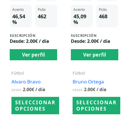
Acierto
Picks
Acierto
Picks
46,54
462
45,09
468
%
%
SUSCRIPCIÓN
SUSCRIPCIÓN
Desde: 2.00€ / día
Desde: 2.00€ / día
Ver perfil
Ver perfil
Fútbol
Fútbol
Alvaro Bravo
Bruno Ortega
2.00
€
/ día
2.00
€
/ día
DESDE:
DESDE:
SELECCIONAR
SELECCIONAR
OPCIONES
OPCIONES
Este
Este
producto
producto