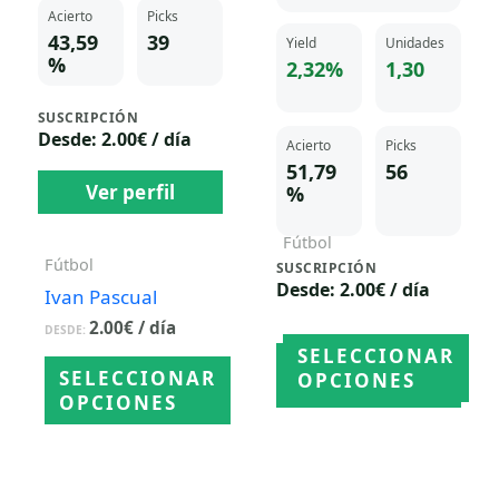
Acierto
Picks
43,59
39
Yield
Unidades
%
2,32%
1,30
SUSCRIPCIÓN
Desde: 2.00€ / día
Acierto
Picks
51,79
56
Ver perfil
%
Fútbol
Fútbol
SUSCRIPCIÓN
Carmen Torres
Desde: 2.00€ / día
Ivan Pascual
2.00
€
/ día
DESDE:
2.00
€
/ día
DESDE:
SELECCIONAR
Ver perfil
SELECCIONAR
OPCIONES
OPCIONES
Este
Este
producto
producto
tiene