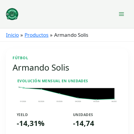
Ir
al
contenido
Inicio
Productos
Armando Solis
FÚTBOL
Armando Solis
EVOLUCIÓN MENSUAL EN UNIDADES
0u
Unidades
01/2026
02/2026
03/2026
04/2026
05/2026
06/2026
YIELD
UNIDADES
-14,31%
-14,74